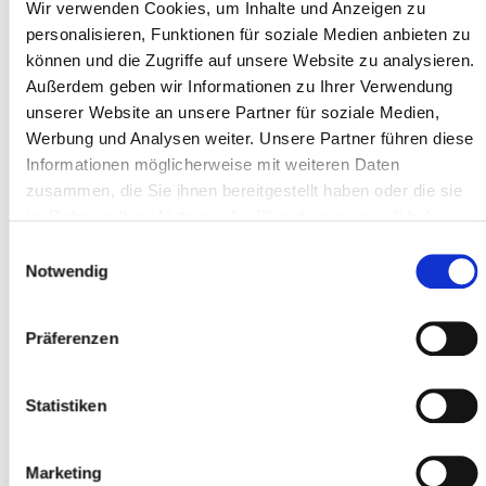
Type *
Wir verwenden Cookies, um Inhalte und Anzeigen zu
personalisieren, Funktionen für soziale Medien anbieten zu
können und die Zugriffe auf unsere Website zu analysieren.
Außerdem geben wir Informationen zu Ihrer Verwendung
Address line 1 *
unserer Website an unsere Partner für soziale Medien,
Werbung und Analysen weiter. Unsere Partner führen diese
Informationen möglicherweise mit weiteren Daten
Postal code *
zusammen, die Sie ihnen bereitgestellt haben oder die sie
im Rahmen Ihrer Nutzung der Dienste gesammelt haben.
Einwilligungsauswahl
Notwendig
City *
Präferenzen
Participant
Statistiken
Add participants
Marketing