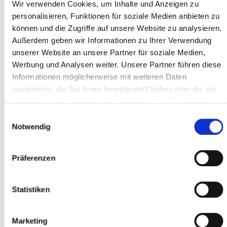
Type *
Wir verwenden Cookies, um Inhalte und Anzeigen zu
personalisieren, Funktionen für soziale Medien anbieten zu
können und die Zugriffe auf unsere Website zu analysieren.
Außerdem geben wir Informationen zu Ihrer Verwendung
Address line 1 *
unserer Website an unsere Partner für soziale Medien,
Werbung und Analysen weiter. Unsere Partner führen diese
Informationen möglicherweise mit weiteren Daten
Postal code *
zusammen, die Sie ihnen bereitgestellt haben oder die sie
im Rahmen Ihrer Nutzung der Dienste gesammelt haben.
Einwilligungsauswahl
Notwendig
City *
Präferenzen
Participant
Statistiken
Add participants
Marketing