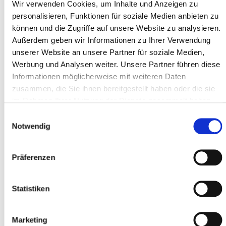
Type *
Wir verwenden Cookies, um Inhalte und Anzeigen zu
personalisieren, Funktionen für soziale Medien anbieten zu
können und die Zugriffe auf unsere Website zu analysieren.
Außerdem geben wir Informationen zu Ihrer Verwendung
Address line 1 *
unserer Website an unsere Partner für soziale Medien,
Werbung und Analysen weiter. Unsere Partner führen diese
Informationen möglicherweise mit weiteren Daten
Postal code *
zusammen, die Sie ihnen bereitgestellt haben oder die sie
im Rahmen Ihrer Nutzung der Dienste gesammelt haben.
Einwilligungsauswahl
Notwendig
City *
Präferenzen
Participant
Statistiken
Add participants
Marketing