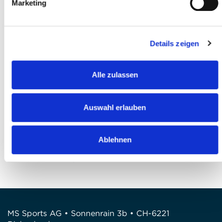
Marketing
I accept the
terms and conditions
*
Details zeigen
I have read and agree to the
Privacy
Policy
*
Alle zulassen
Submit registration
Auswahl erlauben
Questions?
FEEL FREE TO CONTACT US!
Ablehnen
Phone: +41 41 260 33 67
E-mail:
info(at)mssports.ch
MS Sports AG • Sonnenrain 3b • CH-6221