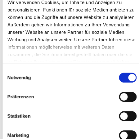
Type *
Wir verwenden Cookies, um Inhalte und Anzeigen zu
personalisieren, Funktionen für soziale Medien anbieten zu
können und die Zugriffe auf unsere Website zu analysieren.
Außerdem geben wir Informationen zu Ihrer Verwendung
Address line 1 *
unserer Website an unsere Partner für soziale Medien,
Werbung und Analysen weiter. Unsere Partner führen diese
Informationen möglicherweise mit weiteren Daten
Postal code *
zusammen, die Sie ihnen bereitgestellt haben oder die sie
im Rahmen Ihrer Nutzung der Dienste gesammelt haben.
Einwilligungsauswahl
Notwendig
City *
Präferenzen
Participant
Statistiken
Add participants
Marketing