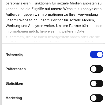
personalisieren, Funktionen für soziale Medien anbieten zu
können und die Zugriffe auf unsere Website zu analysieren.
Address line 1 *
Außerdem geben wir Informationen zu Ihrer Verwendung
unserer Website an unsere Partner für soziale Medien,
Werbung und Analysen weiter. Unsere Partner führen diese
Informationen möglicherweise mit weiteren Daten
Postal code *
zusammen, die Sie ihnen bereitgestellt haben oder die sie
im Rahmen Ihrer Nutzung der Dienste gesammelt haben.
Einwilligungsauswahl
City *
Notwendig
Präferenzen
Participant
Statistiken
Add participants
Marketing
I accept the
terms and conditions
*