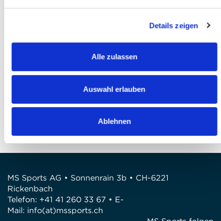
I have read and agree to the
Privacy
Details zeigen
Policy
*
Submit registration
Alle zulassen
Questions?
Auswahl erlauben
FEEL FREE TO CONTACT US!
Phone: +41 41 260 33 67
Ablehnen
E-mail:
info(at)mssports.ch
MS Sports AG • Sonnenrain 3b • CH-6221
Rickenbach
Telefon: +41 41 260 33 67 • E-
Mail:
info(at)mssports.ch