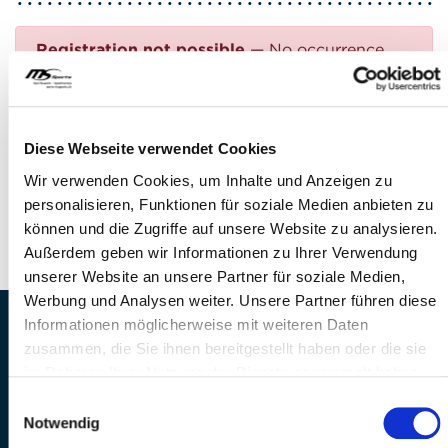
Registration not possible
— No occurrence
found
Questions?
Diese Webseite verwendet Cookies
FEEL FREE TO CONTACT US!
Wir verwenden Cookies, um Inhalte und Anzeigen zu
personalisieren, Funktionen für soziale Medien anbieten zu
Phone: +41 41 260 33 67
können und die Zugriffe auf unsere Website zu analysieren.
E-mail:
info(at)mssports.ch
Außerdem geben wir Informationen zu Ihrer Verwendung
unserer Website an unsere Partner für soziale Medien,
Werbung und Analysen weiter. Unsere Partner führen diese
Informationen möglicherweise mit weiteren Daten
MS Sports AG • Sonnenrain 3b • CH-6221
zusammen, die Sie ihnen bereitgestellt haben oder die sie
Rickenbach
im Rahmen Ihrer Nutzung der Dienste gesammelt haben.
Telefon: +41 41 260 33 67 • E-
Einwilligungsauswahl
Mail:
info(at)mssports.ch
Notwendig
MS Sports folgen