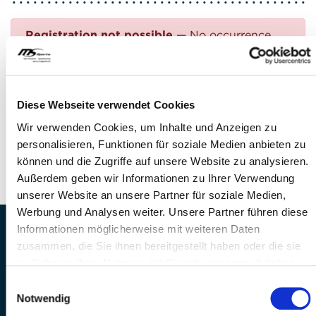
Registration not possible
— No occurrence
found
Questions?
Diese Webseite verwendet Cookies
FEEL FREE TO CONTACT US!
Wir verwenden Cookies, um Inhalte und Anzeigen zu
personalisieren, Funktionen für soziale Medien anbieten zu
Phone: +41 41 260 33 67
können und die Zugriffe auf unsere Website zu analysieren.
E-mail:
info(at)mssports.ch
Außerdem geben wir Informationen zu Ihrer Verwendung
unserer Website an unsere Partner für soziale Medien,
Werbung und Analysen weiter. Unsere Partner führen diese
Informationen möglicherweise mit weiteren Daten
MS Sports AG • Sonnenrain 3b • CH-6221
zusammen, die Sie ihnen bereitgestellt haben oder die sie
Rickenbach
im Rahmen Ihrer Nutzung der Dienste gesammelt haben.
Telefon: +41 41 260 33 67 • E-
Einwilligungsauswahl
Mail:
info(at)mssports.ch
Notwendig
MS Sports folgen