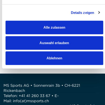
Ich akzeptiere die
AGB
*
Details zeigen
Ich habe die
Datenschutzbestimmungen
gelesen und bin damit einverstanden *
Alle zulassen
Anmeldung abschliessen
FRAGEN
Auswahl erlauben
Wir stehen gerne zur Verfügung
Telefon: +41 41 260 33 67
Ablehnen
E-Mail: info@mssports.ch
MS Sports AG • Sonnenrain 3b • CH-6221
Rickenbach
Telefon: +41 41 260 33 67 • E-
Mail:
info(at)mssports.ch