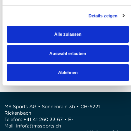
Ich akzeptiere die
AGB
*
Details zeigen
Ich habe die
Datenschutzbestimmungen
gelesen und bin damit einverstanden *
Alle zulassen
Anmeldung abschliessen
FRAGEN
Auswahl erlauben
Wir stehen gerne zur Verfügung
Telefon: +41 41 260 33 67
Ablehnen
E-Mail: info@mssports.ch
MS Sports AG • Sonnenrain 3b • CH-6221
Rickenbach
Telefon: +41 41 260 33 67 • E-
Mail:
info(at)mssports.ch