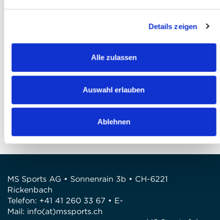
Ich akzeptiere die
AGB
*
Details zeigen
Ich habe die
Datenschutzbestimmungen
gelesen und bin damit einverstanden *
Alle zulassen
Anmeldung abschliessen
FRAGEN
Auswahl erlauben
Wir stehen gerne zur Verfügung
Telefon: +41 41 260 33 67
Ablehnen
E-Mail: info@mssports.ch
MS Sports AG • Sonnenrain 3b • CH-6221
Rickenbach
Telefon: +41 41 260 33 67 • E-
Mail:
info(at)mssports.ch