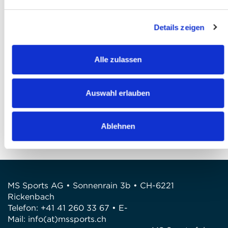
Ich akzeptiere die
AGB
*
Details zeigen
Ich habe die
Datenschutzbestimmungen
gelesen und bin damit einverstanden *
Alle zulassen
Anmeldung abschliessen
FRAGEN
Auswahl erlauben
Wir stehen gerne zur Verfügung
Telefon: +41 41 260 33 67
Ablehnen
E-Mail: info@mssports.ch
MS Sports AG • Sonnenrain 3b • CH-6221
Rickenbach
Telefon: +41 41 260 33 67 • E-
Mail:
info(at)mssports.ch