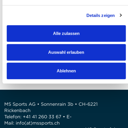
Ich akzeptiere die
AGB
*
Details zeigen
Ich habe die
Datenschutzbestimmungen
gelesen und bin damit einverstanden *
Alle zulassen
Anmeldung abschliessen
FRAGEN
Auswahl erlauben
Wir stehen gerne zur Verfügung
Telefon: +41 41 260 33 67
Ablehnen
E-Mail: info@mssports.ch
MS Sports AG • Sonnenrain 3b • CH-6221
Rickenbach
Telefon: +41 41 260 33 67 • E-
Mail:
info(at)mssports.ch