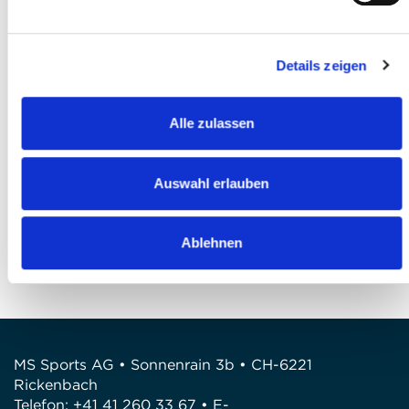
Ich akzeptiere die
AGB
*
Details zeigen
Ich habe die
Datenschutzbestimmungen
gelesen und bin damit einverstanden *
Alle zulassen
Anmeldung abschliessen
Auswahl erlauben
FRAGEN
Wir stehen gerne zur Verfügung
Ablehnen
Telefon: +41 41 260 33 67
E-Mail: info@mssports.ch
MS Sports AG • Sonnenrain 3b • CH-6221
Rickenbach
Telefon: +41 41 260 33 67 • E-