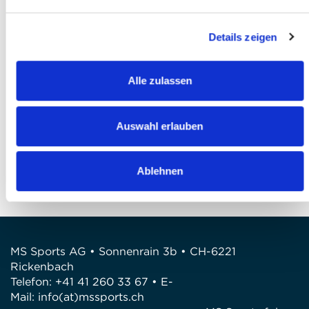
Ich akzeptiere die
AGB
*
Details zeigen
Ich habe die
Datenschutzbestimmungen
gelesen und bin damit einverstanden *
Alle zulassen
Anmeldung abschliessen
FRAGEN
Auswahl erlauben
Wir stehen gerne zur Verfügung
Telefon: +41 41 260 33 67
Ablehnen
E-Mail: info@mssports.ch
MS Sports AG • Sonnenrain 3b • CH-6221
Rickenbach
Telefon: +41 41 260 33 67 • E-
Mail:
info(at)mssports.ch