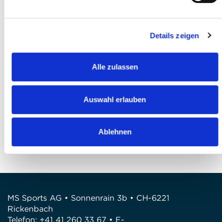
Ich akzeptiere die
AGB
*
Details zeigen
Ich habe die
Datenschutzbestimmungen
gelesen und bin damit einverstanden *
Alle zulassen
Anmeldung abschliessen
Auswahl erlauben
FRAGEN
Wir stehen gerne zur Verfügung
Ablehnen
Telefon: +41 41 260 33 67
E-Mail: info@mssports.ch
MS Sports AG • Sonnenrain 3b • CH-6221
Rickenbach
Telefon: +41 41 260 33 67 • E-