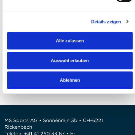
Ich akzeptiere die
AGB
*
Details zeigen
Ich habe die
Datenschutzbestimmungen
gelesen und bin damit einverstanden *
Alle zulassen
Anmeldung abschliessen
Auswahl erlauben
FRAGEN
Wir stehen gerne zur Verfügung
Ablehnen
Telefon: +41 41 260 33 67
E-Mail: info@mssports.ch
MS Sports AG • Sonnenrain 3b • CH-6221
Rickenbach
Telefon: +41 41 260 33 67 • E-