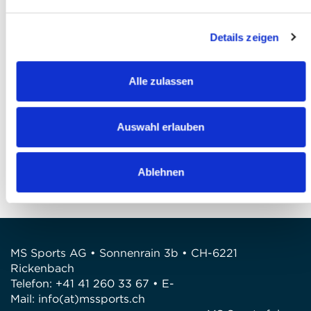
Ich akzeptiere die
AGB
*
Details zeigen
Ich habe die
Datenschutzbestimmungen
gelesen und bin damit einverstanden *
Alle zulassen
Anmeldung abschliessen
FRAGEN
Auswahl erlauben
Wir stehen gerne zur Verfügung
Telefon: +41 41 260 33 67
Ablehnen
E-Mail: info@mssports.ch
MS Sports AG • Sonnenrain 3b • CH-6221
Rickenbach
Telefon: +41 41 260 33 67 • E-
Mail:
info(at)mssports.ch