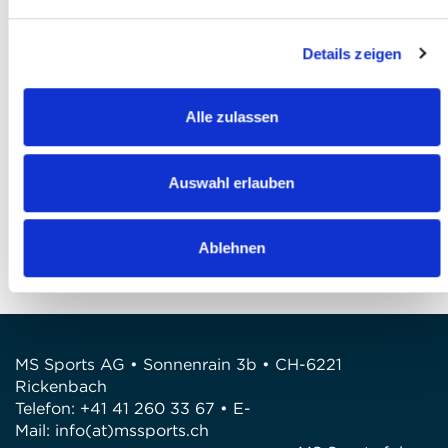
Ich akzeptiere die
AGB
*
Details zeigen
Ich habe die
Datenschutzbestimmungen
gelesen und bin damit einverstanden *
Alle zulassen
Anmeldung abschliessen
FRAGEN
Auswahl erlauben
Wir stehen gerne zur Verfügung
Telefon: +41 41 260 33 67
Ablehnen
E-Mail: info@mssports.ch
MS Sports AG • Sonnenrain 3b • CH-6221
Rickenbach
Telefon: +41 41 260 33 67 • E-
Mail:
info(at)mssports.ch