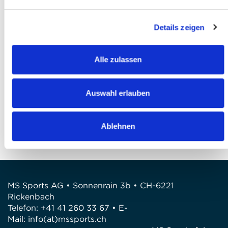
Ich akzeptiere die
AGB
*
Details zeigen
Ich habe die
Datenschutzbestimmungen
gelesen und bin damit einverstanden *
Alle zulassen
Anmeldung abschliessen
FRAGEN
Auswahl erlauben
Wir stehen gerne zur Verfügung
Telefon: +41 41 260 33 67
Ablehnen
E-Mail: info@mssports.ch
MS Sports AG • Sonnenrain 3b • CH-6221
Rickenbach
Telefon: +41 41 260 33 67 • E-
Mail:
info(at)mssports.ch