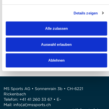
Ich akzeptiere die
AGB
*
Details zeigen
Ich habe die
Datenschutzbestimmungen
gelesen und bin damit einverstanden *
Alle zulassen
Anmeldung abschliessen
FRAGEN
Auswahl erlauben
Wir stehen gerne zur Verfügung
Telefon: +41 41 260 33 67
Ablehnen
E-Mail: info@mssports.ch
MS Sports AG • Sonnenrain 3b • CH-6221
Rickenbach
Telefon: +41 41 260 33 67 • E-
Mail:
info(at)mssports.ch