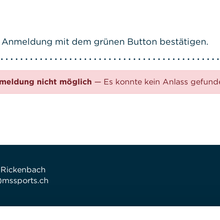
ive Anmeldung mit dem grünen Button bestätigen.
meldung nicht möglich
— Es konnte kein Anlass gefun
 Rickenbach
t)mssports.ch