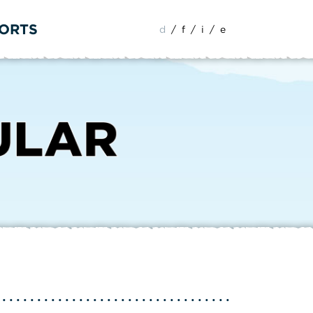
PORTS
d
/
f
/
i
/
e