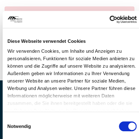
Anmeldung nicht möglich
— Es konnte kein
Anlass gefunden werden
FRAGEN
Diese Webseite verwendet Cookies
Wir stehen gerne zur Verfügung
Wir verwenden Cookies, um Inhalte und Anzeigen zu
Telefon: +41 41 260 33 67
personalisieren, Funktionen für soziale Medien anbieten zu
E-Mail: info@mssports.ch
können und die Zugriffe auf unsere Website zu analysieren.
Außerdem geben wir Informationen zu Ihrer Verwendung
unserer Website an unsere Partner für soziale Medien,
Werbung und Analysen weiter. Unsere Partner führen diese
MS Sports AG • Sonnenrain 3b • CH-6221
Informationen möglicherweise mit weiteren Daten
Rickenbach
zusammen, die Sie ihnen bereitgestellt haben oder die sie
Telefon: +41 41 260 33 67 • E-
im Rahmen Ihrer Nutzung der Dienste gesammelt haben.
Mail:
info(at)mssports.ch
Einwilligungsauswahl
MS Sports folgen
Notwendig