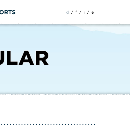
PORTS
d
/
f
/
i
/
e