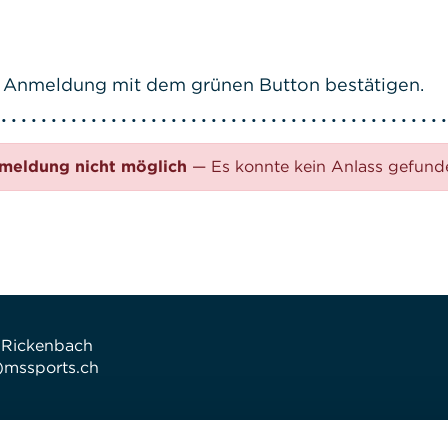
ive Anmeldung mit dem grünen Button bestätigen.
meldung nicht möglich
— Es konnte kein Anlass gefun
 Rickenbach
t)mssports.ch